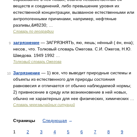
веществ и соединений, либо превышение уровня их
естественной концентрации, вызванное естественными или
антропогенными причинами, например, нефтяные
разливы,&#8230; …
Словарь по географии
загрязнение
— ЗАГРЯЗНЯТЬ, яю, яешь; нённый ( ён, ена);
9
несов., что. Толковый словарь Ожегова. С.И. Ожегов, Н.Ю.
Шведова. 1949 1992 …
Толковый словарь Ожегова
Загрязнение
— 1) все, что выводит природные системы и
10
объекты из естественного для природы состояния
равновесия и отличается от обычно наблюдаемой нормы;
2) привнесение в среду или возникновение в ней новых,
обычно не характерных для нее физических, химических …
Словарь черезвычайных ситуаций
Страницы
Следующая
→
1
2
3
4
5
6
7
8
9