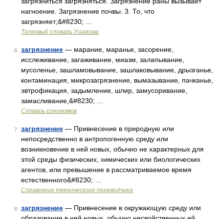
загрязниться загрязняться. Загрязнение раны вызывает
нагноение. Загрязнение почвы. 3. То, что
загрязняет;&#8230; …
Толковый словарь Ушакова
загрязнение
— марание, маранье, засорение,
6
исслеживание, загаживание, миазм, залапывание,
мусоленье, зашламовывание, зашлаковывание, дрызганье,
контаминация, микрозагрязнение, вымазывание, пачканье,
эвтрофикация, задымление, шлир, замусоривание,
замасливание,&#8230; …
Словарь синонимов
загрязнение
— Привнесение в природную или
7
непосредственно в антропогенную среду или
возникновение в ней новых, обычно не характерных для
этой среды физических, химических или биологических
агентов, или превышение в рассматриваемое время
естественного&#8230; …
Справочник технического переводчика
загрязнение
— Привнесение в окружающую среду или
8
образование в ней новых, обычно несвойственных ей